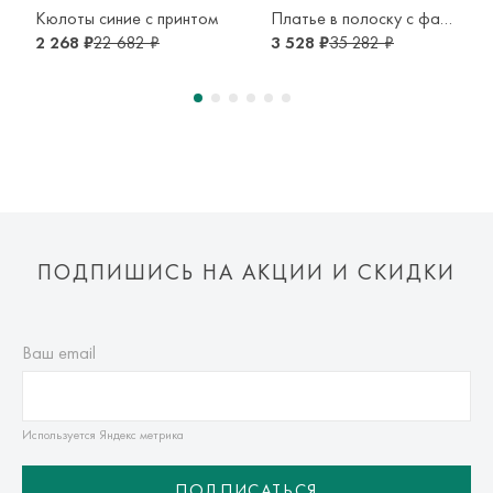
транспортной компании. Доставка осуществляется в срок и
Кюлоты синие с принтом
Платье в полоску с фатиновой юбкой
по тарифам транспортной компании.
2 268 ₽
22 682 ₽
3 528 ₽
35 282 ₽
Оплата осуществляется онлайн банковскими картами Visa,
Mastercard, МИР, Система быстрых платежей (СБП)
ПОДПИШИСЬ НА АКЦИИ И СКИДКИ
Ваш email
Используется Яндекс метрика
ПОДПИСАТЬСЯ