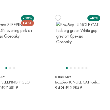
ате одной из пар.
 в страны таможенного союза!
-30%
-40%
елы России в страны Таможенного союза (Беларусь),
панией с последующей курьерской доставкой до адресата
вывоза транспортной компании. Доставка осуществляется в
м транспортной компании.
116 см
128 см
140 см
5-6 лет
7-8 лет
9-10 лет
яется онлайн банковскими картами Visa, Mastercard, МИР,
платежей (СБП)
AKY
GOSOAKY
Куртка SLEEPING PIGEON evening pink
Бомбер JUNGLE CAT Iceberg green White gap grey
 ₽
27 581 ₽
9 591 ₽
15 985 ₽