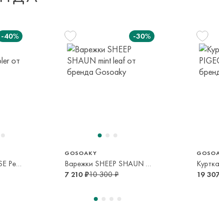
по полной предопл
Мы доставляем
-40%
-30%
Доставка за пред
транспортной ком
или в пункт само
срок и по тарифа
м
104 см
140 см
158 см
116 см
т
2-4 года
8-10 лет
11-13 лет
5-6 лет
Оплата осуществл
Система быстрых 
GOSOAKY
GOSO
Ветровка LAZY GEESE Peach cobbler
Варежки SHEEP SHAUN mint leaf
7 210 ₽
10 300 ₽
19 307