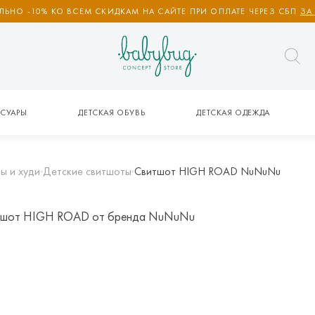
ЬНО -10% КО ВСЕМ СКИДКАМ НА САЙТЕ ПРИ ОПЛАТЕ ЧЕРЕЗ СБП
ЗА
СУАРЫ
ДЕТСКАЯ ОБУВЬ
ДЕТСКАЯ ОДЕЖДА
ы и худи
Детские свитшоты
Свитшот HIGH ROAD NuNuNu