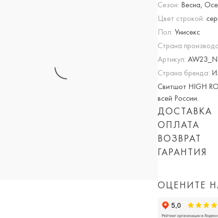
Сезон:
Весна, Осе
Цвет строкой:
сер
Пол:
Унисекс
Страна производс
Артикул:
AW23_N
Страна бренда:
И
Свитшот HIGH ROA
всей России.
ДОСТАВКА
ОПЛАТА
Опция частичная 
ВОЗВРАТ
При оплате онлай
ГАРАНТИЯ
Приблизительная 
суммируются!
Мы вернем или об
Обращаем Ваше вн
Вы можете оплатит
дня покупки товар
количества заказ
или картой) скидк
ОЦЕНИТЕ Н
доставки, а так 
Просто пройдите
доставка).