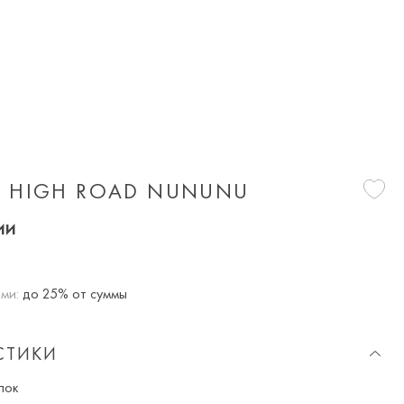
 HIGH ROAD NUNUNU
ии
ми:
до 25% от суммы
СТИКИ
пок