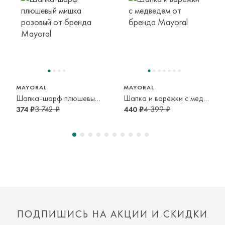
транспортной компании. Доставка осуществляется в срок и
по тарифам транспортной компании.
Оплата осуществляется онлайн банковскими картами Visa,
Mastercard, МИР, Система быстрых платежей (СБП)
MAYORAL
MAYORAL
Шапка-шарф плюшевый мишка розовый
Шапка и варежки с медведем
374 ₽
3 742 ₽
440 ₽
4 399 ₽
ПОДПИШИСЬ НА АКЦИИ И СКИДКИ