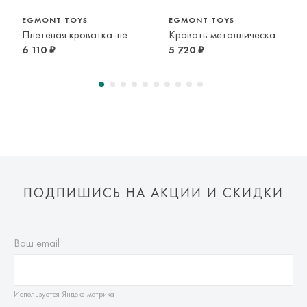
Оплата осуществляется онлайн банковскими картами Visa,
EGMONT TOYS
EGMONT TOYS
Плетеная кроватка-переноска для кукол
Кровать металлическая для куклы
Mastercard, МИР, Система быстрых платежей (СБП)
6 110 ₽
5 720 ₽
ПОДПИШИСЬ НА АКЦИИ И СКИДКИ
Ваш email
Используется Яндекс метрика