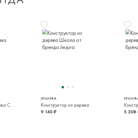
Доставка за пред
транспортной ком
или в пункт само
срок и по тарифа
Оплата осуществл
Система быстрых 
JEUJURA
JEUJUR
Конструктор из дерева Сырная лавка
Конструктор из дерева Школа
9 140 ₽
5 208 