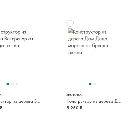
елы России в страны Таможенного союза (Беларусь),
панией с последующей курьерской доставкой до адресата
вывоза транспортной компании. Доставка осуществляется в
м транспортной компании.
яется онлайн банковскими картами Visa, Mastercard, МИР,
платежей (СБП)
A
JEUJURA
Конструктор из дерева Ветеринар
Конструктор из дерева Дом Деда мороза
₽
5 250 ₽