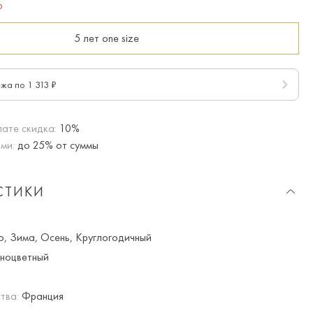
р
5 лет
one size
ежа по 1 313 ₽
ате скидка:
10%
ми:
до 25% от суммы
СТИКИ
о, Зима, Осень, Круглогодичный
ноцветный
тва:
Франция