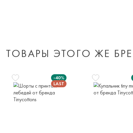
ТОВАРЫ ЭТОГО ЖЕ БР
-40%
104 см
104 см
140 см
98 с
4 года
4 года
10 лет
3 года