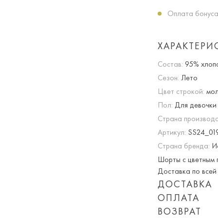
Оплата бонуса
ХАРАКТЕРИ
Состав:
95% хлопо
Сезон:
Лето
Цвет строкой:
мол
Пол:
Для девочки
Страна производс
Артикул:
SS24_01
Страна бренда:
И
Шорты с цветным п
Доставка по всей 
ДОСТАВКА
ОПЛАТА
Опция частичная 
ВОЗВРАТ
При оплате онлай