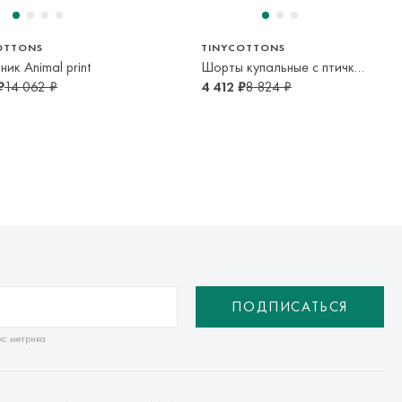
OTTONS
TINYCOTTONS
ник Animal print
Шорты купальные с птичками
₽
14 062 ₽
4 412 ₽
8 824 ₽
ПОДПИСАТЬСЯ
кс метрика