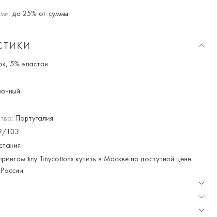
ми:
до 25% от суммы
СТИКИ
к, 5% эластан
очный
тва:
Португалия
9/103
спания
ринтом tiny Tinycottons купить в Москве по доступной цене.
России.
доставка и примерка доступна для Москвы и МО.
н вы получаете 10% скидку. Любые купоны и акции