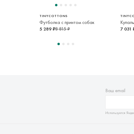
TINYCOTTONS
TINYC
Футболка с принтом собак
Купаль
5 289 ₽
8 815 ₽
7 031 
Ваш email
Используется Янде