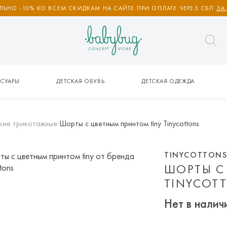
ЬНО -10% КО ВСЕМ СКИДКАМ НА САЙТЕ ПРИ ОПЛАТЕ ЧЕРЕЗ СБП
ЗА
СУАРЫ
ДЕТСКАЯ ОБУВЬ
ДЕТСКАЯ ОДЕЖДА
кие трикотажные
Шорты с цветным принтом tiny Tinycottons
TINYCOTTON
ШОРТЫ С
TINYCOT
Нет в налич