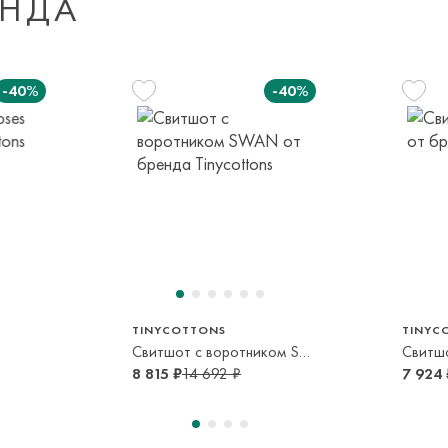
ЕНДА
Доставка за пред
транспортной ком
-40%
-40%
или в пункт само
срок и по тарифа
Оплата осуществл
Система быстрых 
116 см
128 см
152 см
140 см
6 лет
8 лет
12 лет
10 лет
TINYCOTTONS
TINYC
Свитшот с воротником SWAN
Свитш
8 815 ₽
14 692 ₽
7 924 