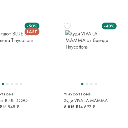
елы России в страны Таможенного союза (Беларусь),
панией с последующей курьерской доставкой до адресата
-50%
-40%
вывоза транспортной компании. Доставка осуществляется в
м транспортной компании.
яется онлайн банковскими картами Visa, Mastercard, МИР,
платежей (СБП)
116 см
128 см
140 см
152 см
6 лет
8 лет
10 лет
12 лет
OTTONS
TINYCOTTONS
от BLUE LOGO
Худи VIVA LA MAMMA
₽
15 848 ₽
8 815 ₽
14 692 ₽