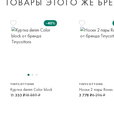
ТОВАРЫ ЭТОГО ЖЕ БР
-40%
128 см
140 см
152 см
8 лет
10 лет
12 лет
TINYCOTTONS
TINYCOTTONS
Куртка denim Color block
Носки 2 пары Roses
11 333 ₽
18 889 ₽
3 778 ₽
6 296 ₽