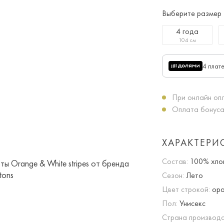
Выберите размер
4 года
104 см
4 плат
При онлайн опл
Оплата бонуса
ХАРАКТЕРИ
Состав:
100% хло
Сезон:
Лето
Цвет строкой:
ора
Пол:
Унисекс
Страна производс