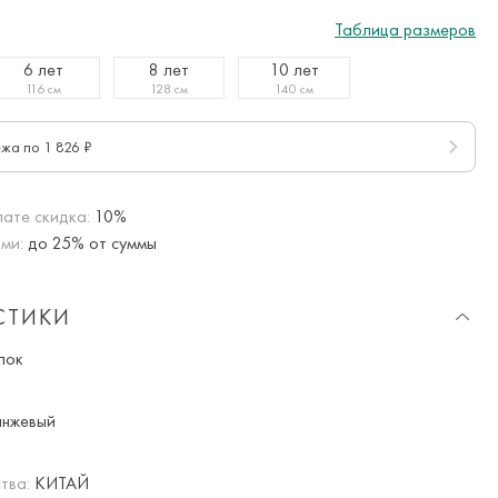
Таблица размеров
6 лет
8 лет
10 лет
116 см
128 см
140 см
ежа по 1 826 ₽
ате скидка:
10%
ми:
до 25% от суммы
СТИКИ
пок
нжевый
тва:
КИТАЙ