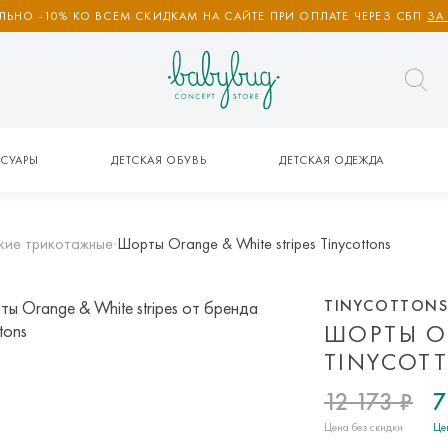
ЬНО -10% КО ВСЕМ СКИДКАМ НА САЙТЕ ПРИ ОПЛАТЕ ЧЕРЕЗ СБП
ЗА
СУАРЫ
ДЕТСКАЯ ОБУВЬ
ДЕТСКАЯ ОДЕЖДА
кие трикотажные
Шорты Orange & White stripes Tinycottons
TINYCOTTON
ШОРТЫ OR
TINYCOT
12 173 ₽
7
Цена без скидки
Це