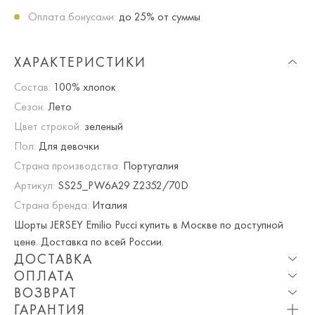
Оплата бонусами:
до 25% от суммы
ХАРАКТЕРИСТИКИ
Состав:
100% хлопок
Сезон:
Лето
Цвет строкой:
зеленый
Пол:
Для девочки
Страна производства:
Португалия
Артикул:
SS25_PW6A29 Z2352/70D
Страна бренда:
Италия
Шорты JERSEY Emilio Pucci купить в Москве по доступной
цене. Доставка по всей России.
ДОСТАВКА
ОПЛАТА
Опция частичная доставка и примерка доступна для
ВОЗВРАТ
Москвы и МО.
При оплате онлайн вы получаете 10% скидку. Любые
ГАРАНТИЯ