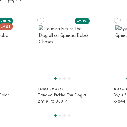
Доставка за пред
транспортной ком
-40%
-50%
или в пункт само
срок и по тарифа
Оплата осуществл
Система быстрых 
134 см
8-9 лет
BOBO CHOSES
BOBO 
Color
Панама Pickles The Dog all
Худи Sp
2 919 ₽
5 838 ₽
6 044 