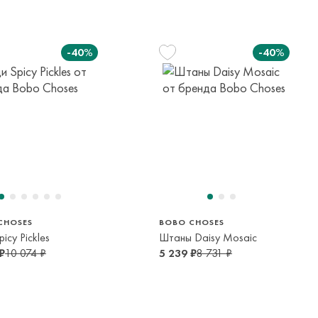
елы России в страны Таможенного союза (Беларусь),
панией с последующей курьерской доставкой до адресата
-40%
-40%
вывоза транспортной компании. Доставка осуществляется в
м транспортной компании.
яется онлайн банковскими картами Visa, Mastercard, МИР,
платежей (СБП)
155 см
110 см
155 см
12-13 лет
4-5 лет
12-13 лет
CHOSES
BOBO CHOSES
icy Pickles
Штаны Daisy Mosaic
₽
10 074 ₽
5 239 ₽
8 731 ₽