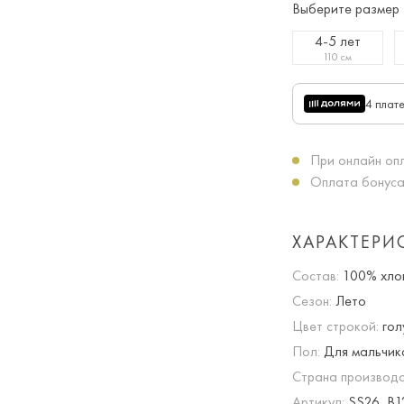
Выберите размер
4-5 лет
110 см
4 плат
При онлайн опл
Оплата бонуса
ХАРАКТЕРИ
Состав:
100% хло
Сезон:
Лето
Цвет строкой:
гол
Пол:
Для мальчик
Страна производс
Артикул:
SS26_B1