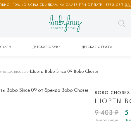
ЬНО -10% КО ВСЕМ СКИДКАМ НА САЙТЕ ПРИ ОПЛАТЕ ЧЕРЕЗ СБП
ЗА
СУАРЫ
ДЕТСКАЯ ОБУВЬ
ДЕТСКАЯ ОДЕЖДА
кие джинсовые
Шорты Bobo Since 09 Bobo Choses
BOBO CHOSES
ШОРТЫ B
9 403 ₽
5
Цена без скидки
Цена