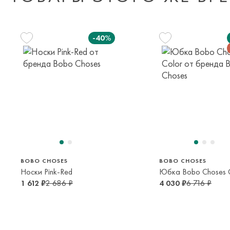
-40%
29/31
38/40
122 см
5-9 лет
14-16 лет
6-7 лет
BOBO CHOSES
BOBO CHOSES
Носки Pink-Red
Юбка Bobo Choses 
1 612 ₽
2 686 ₽
4 030 ₽
6 716 ₽