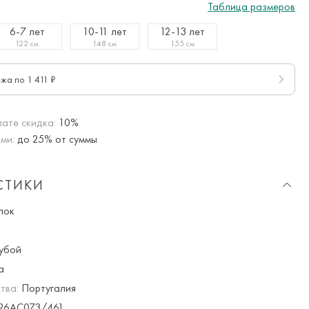
Таблица размеров
6-7 лет
10-11 лет
12-13 лет
122 см
148 см
155 см
ежа по 1 411 ₽
ате скидка:
10%
ми:
до 25% от суммы
СТИКИ
пок
убой
а
тва:
Португалия
26AC073/461