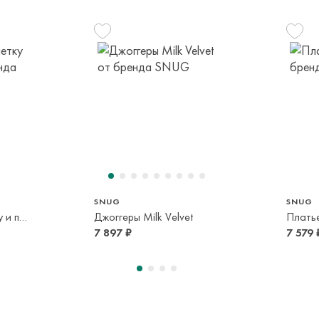
транспортной ком
или в пункт само
срок и по тарифа
Оплата осуществл
Система быстрых 
68 см
80 см
86 см
92 см
62 см
6 мес
1 год
1,5 года
2 года
3 мес
SNUG
SNUG
Распашонка в клетку и ползунки
Джоггеры Milk Velvet
Платье 
7 897 ₽
7 579 