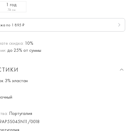
1 год
74 см
ежа по 1 895 ₽
ате скидка:
10%
ми:
до 25% от суммы
СТИКИ
к 3% эластан
очный
тва:
Португалия
9AP5S045N11/0018
ртугалия