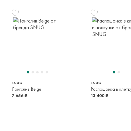
68 см
72 см
92 см
56 см
68 см
6 мес
9 мес
2 года
1 мес
6 мес
SNUG
SNUG
Лонгслив Beige
7 656 ₽
13 400 ₽