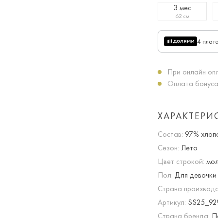
3 мес
62 см
4 плат
При онлайн опл
Оплата бонуса
ХАРАКТЕРИ
Состав:
97% хлопо
Сезон:
Лето
Цвет строкой:
мол
Пол:
Для девочки
Страна производс
Артикул:
SS25_92
Страна бренда:
По