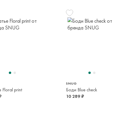
панией с последующей курьерской доставкой до адресата
вывоза транспортной компании. Доставка осуществляется в
м транспортной компании.
яется онлайн банковскими картами Visa, Mastercard, МИР,
68 см
72 см
80 см
86 см
платежей (СБП)
6 мес
9 мес
1 год
1,5 года
74 см
92 см
1 год
2 года
SNUG
Floral print
Боди Blue check
₽
10 289 ₽