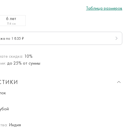
Таблица размеров
6 лет
114 см
ежа по 1 835 ₽
ате скидка:
10%
ми:
до 25% от суммы
СТИКИ
пок
убой
тва:
Индия