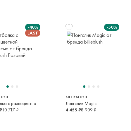
 в страны таможенного союза!
елы России в страны Таможенного союза (Беларусь),
панией с последующей курьерской доставкой до адресата
-40%
-50%
вывоза транспортной компании. Доставка осуществляется в
м транспортной компании.
яется онлайн банковскими картами Visa, Mastercard, МИР,
платежей (СБП)
114 см
138 см
6 лет
10 лет
BLUSH
BILLIEBLUSH
Футболка с разноцветной надписью
Лонгслив Magic
₽
10 717 ₽
4 455 ₽
8 909 ₽