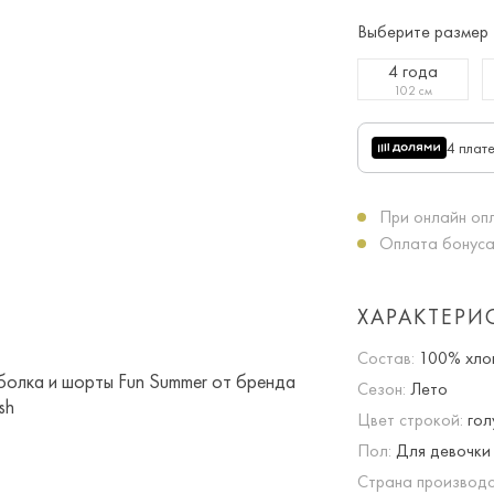
Выберите размер
4 года
102 см
4 плат
При онлайн опл
Оплата бонуса
ХАРАКТЕРИ
Состав:
100% хло
Сезон:
Лето
Цвет строкой:
гол
Пол:
Для девочки
Страна производс