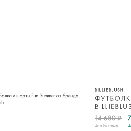
BILLIEBLUSH
ФУТБОЛК
BILLIEBLU
14 680 ₽
7
Цена без скидки
Це