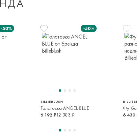
ЕНДА
Мы доставляем
Доставка за пред
транспортной ком
-50%
-50%
или в пункт само
срок и по тарифа
Оплата осуществл
Система быстрых 
м
108 см
126 см
138 см
150 см
5 лет
8 лет
10 лет
12 лет
BILLIEBLUSH
BILLIE
Толстовка ANGEL BLUE
6 192 ₽
12 383 ₽
6 430 