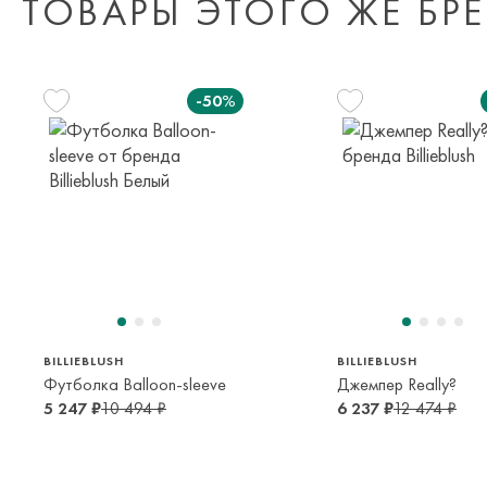
ТОВАРЫ ЭТОГО ЖЕ БР
-50%
108 см
114 см
126 см
138 см
114 см
126 см
138 с
5 лет
6 лет
8 лет
10 лет
6 лет
8 лет
10 лет
BILLIEBLUSH
BILLIEBLUSH
Футболка Balloon-sleeve
Джемпер Really?
5 247 ₽
10 494 ₽
6 237 ₽
12 474 ₽