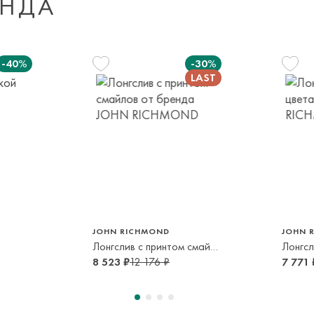
ЕНДА
Доставка за пред
транспортной ком
-40%
-30%
или в пункт само
срок и по тарифа
Оплата осуществл
Система быстрых 
м
92 см
80 см
2 года
1 год
JOHN RICHMOND
JOHN 
Лонгслив с принтом смайлов
Лонгсл
8 523 ₽
12 176 ₽
7 771 