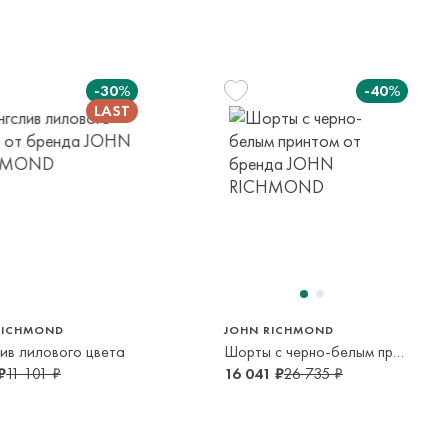
елы России в страны Таможенного союза (Беларусь),
панией с последующей курьерской доставкой до адресата
-30%
-40%
вывоза транспортной компании. Доставка осуществляется в
м транспортной компании.
яется онлайн банковскими картами Visa, Mastercard, МИР,
платежей (СБП)
140 см
152 см
164 см
10 лет
12 лет
14 лет
RICHMOND
JOHN RICHMOND
ив лилового цвета
Шорты с черно-белым принтом
₽
11 101 ₽
16 041 ₽
26 735 ₽