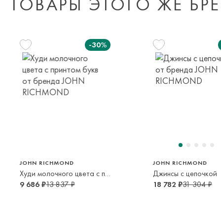
ТОВАРЫ ЭТОГО ЖЕ БР
-30%
128 см
164 см
128 см
152 см
164 с
8 лет
14 лет
8 лет
12 лет
14 лет
JOHN RICHMOND
JOHN RICHMOND
Худи молочного цвета с принтом букв
Джинсы с цепочкой
9 686 ₽
13 837 ₽
18 782 ₽
31 304 ₽