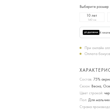
Выберите размер
10 лет
140 см
4 плат
При онлайн опл
Оплата бонуса
ХАРАКТЕРИ
Состав:
75% акрил
Сезон:
Весна, Осе
Цвет строкой:
чер
Пол:
Для мальчик
Страна производс