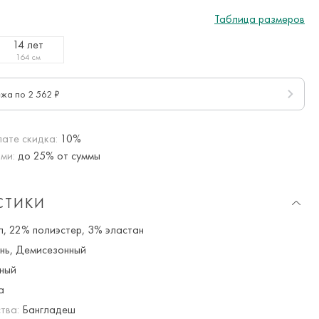
Таблица размеров
14 лет
164 см
ежа по 2 562 ₽
ате скидка:
10%
ми:
до 25% от суммы
СТИКИ
, 22% полиэстер, 3% эластан
нь, Демисезонный
ный
а
тва:
Бангладеш