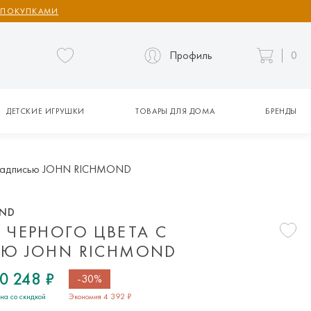
 ПОКУПКАМИ
Профиль
0
ДЕТСКИЕ ИГРУШКИ
ТОВАРЫ ДЛЯ ДОМА
БРЕНДЫ
с надписью JOHN RICHMOND
OND
 ЧЕРНОГО ЦВЕТА С
Ю JOHN RICHMOND
0 248 ₽
-30%
на со скидкой
Экономия 4 392 ₽