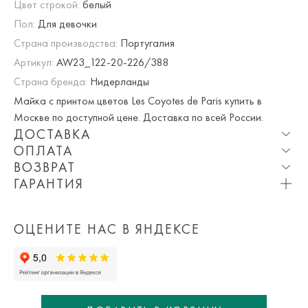
Цвет строкой:
белый
Пол:
Для девочки
Страна производства:
Португалия
Артикул:
AW23_122-20-226/388
Страна бренда:
Нидерланды
Майка с принтом цветов Les Coyotes de Paris купить в
Москве по доступной цене. Доставка по всей России.
ДОСТАВКА
ОПЛАТА
Опция частичная доставка и примерка доступна для
ВОЗВРАТ
Москвы и МО.
При оплате онлайн вы получаете 10% скидку. Любые
ГАРАНТИЯ
купоны и акции суммируются!
Мы вернем или обменяем любой приобретенный вами
Приблизительная стоимость доставки составляет 800 ₽.
Вы можете оплатить товар на сайте со скидкой. При
товар в течение 7 дней со дня покупки товара.
Обращаем Ваше внимание на то, что она может
оплате курьеру (наличными или картой) скидка не
ОЦЕНИТЕ НАС В ЯНДЕКСЕ
Просто пройдите по
ссылке
и заполните бланк возврата.
измениться в зависимости от количества заказанных
действует.
вещей, удаленности Вашего региона, срочности доставки,
а так же выбранных Вами дополнительных опций (примерка,
частичная доставка).