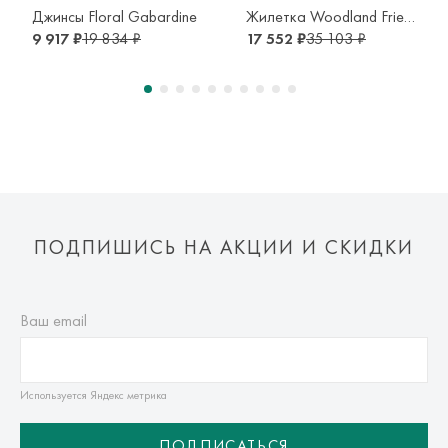
транспортной компании. Доставка осуществляется в срок и
Джинсы Floral Gabardine
Жилетка Woodland Friends
по тарифам транспортной компании.
9 917 ₽
19 834 ₽
17 552 ₽
35 103 ₽
Оплата осуществляется онлайн банковскими картами Visa,
Mastercard, МИР, Система быстрых платежей (СБП)
ПОДПИШИСЬ НА АКЦИИ И СКИДКИ
Ваш email
Используется Яндекс метрика
ПОДПИСАТЬСЯ