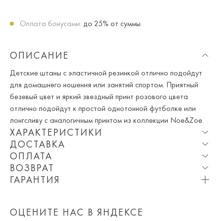
Оплата бонусами:
до 25% от суммы
ОПИСАНИЕ
Детские штаны с эластичной резинкой отлично подойдут
для домашнего ношения или занятий спортом. Приятный
безевый цвет и яркий звездный принт розового цвета
отлично подойдут к простой однотонной футболке или
лонгсливу с аналогичным принтом из коллекции Noe&Zoe.
ХАРАКТЕРИСТИКИ
ДОСТАВКА
Состав:
95% Органический хлопок 5% Эластан
ОПЛАТА
Опция частичная доставка и примерка доступна для
Сезон:
Весна, Лето, Зима, Осень, Круглогодичный
ВОЗВРАТ
Москвы и МО.
При оплате онлайн вы получаете 10% скидку. Любые
Цвет строкой:
бежевый
ГАРАНТИЯ
купоны и акции суммируются!
Мы вернем или обменяем любой приобретенный вами
Пол:
Для девочки
Приблизительная стоимость доставки составляет 800 ₽.
Вы можете оплатить товар на сайте со скидкой. При
товар в течение 7 дней со дня покупки товара.
Артикул:
BOS38/nps
Обращаем Ваше внимание на то, что она может
оплате курьеру (наличными или картой) скидка не
ОЦЕНИТЕ НАС В ЯНДЕКСЕ
Просто пройдите по
ссылке
и заполните бланк возврата.
Страна бренда:
Германия
измениться в зависимости от количества заказанных
действует.