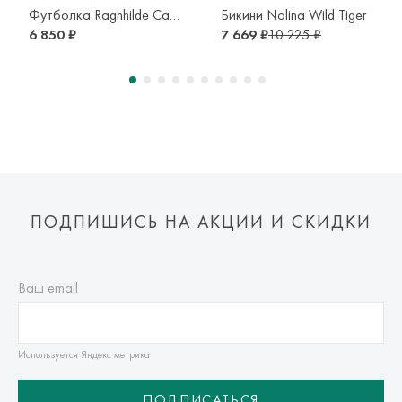
транспортной компании. Доставка осуществляется в срок и
Футболка Ragnhilde Catletics
Бикини Nolina Wild Tiger
по тарифам транспортной компании.
6 850 ₽
7 669 ₽
10 225 ₽
Оплата осуществляется онлайн банковскими картами Visa,
Mastercard, МИР, Система быстрых платежей (СБП)
ПОДПИШИСЬ НА АКЦИИ И СКИДКИ
Ваш email
Используется Яндекс метрика
ПОДПИСАТЬСЯ