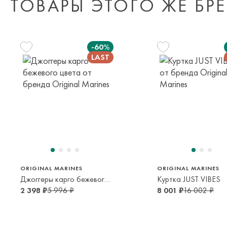
ТОВАРЫ ЭТОГО ЖЕ БР
-60%
152 см
128 см
11-12 лет
7-8 лет
ORIGINAL MARINES
ORIGINAL MARINES
Джоггеры карго бежевого цвета
Куртка JUST VIBES
2 398 ₽
5 996 ₽
8 001 ₽
16 002 ₽