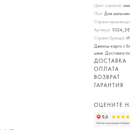
Цвет строкой:
син
Пол:
Для мальчик
Страна производс
Артикул:
SS24_DE
Страна бренда:
И
Джинсы-карго с бе
цене. Доставка по
ДОСТАВКА
ОПЛАТА
Опция частичная 
ВОЗВРАТ
При оплате онлай
ГАРАНТИЯ
Приблизительная 
суммируются!
Мы вернем или об
Обращаем Ваше вн
Вы можете оплатит
дня покупки товар
количества заказ
или картой) скидк
ОЦЕНИТЕ Н
доставки, а так 
Просто пройдите
доставка).
Важно!