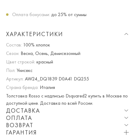
Оплата бонусами:
до 25% от суммы
ХАРАКТЕРИСТИКИ
Состав:
100% хлопок
Сезон:
Весна, Осень, Демисезонный
Цвет строкой:
красный
Пол:
Унисекс
Артикул:
AW24_DQ1839 D0A41 DQ255
Страна бренда:
Италия
Толстовка Rosso с надписью Dsquared2 купить в Москве по
доступной цене. Доставка по всей России.
ДОСТАВКА
ОПЛАТА
Опция частичная доставка и примерка доступна для
ВОЗВРАТ
Москвы и МО.
При оплате онлайн вы получаете 10% скидку. Любые
ГАРАНТИЯ
купоны и акции суммируются!
Мы вернем или обменяем любой приобретенный вами