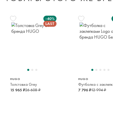
-40%
156 см
114 см
126 см
156 с
14 лет
6 лет
8 лет
14 лет
HUGO
HUGO
Толстовка Grey
15 965 ₽
26 608 ₽
7 796 ₽
12 994 ₽