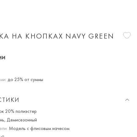
КА НА КНОПКАХ NAVY GREEN
ии
ми:
до 25% от суммы
СТИКИ
к 20% полиэстер
нь, Демисезонный
ели:
Модель с флисовым начесом
ий