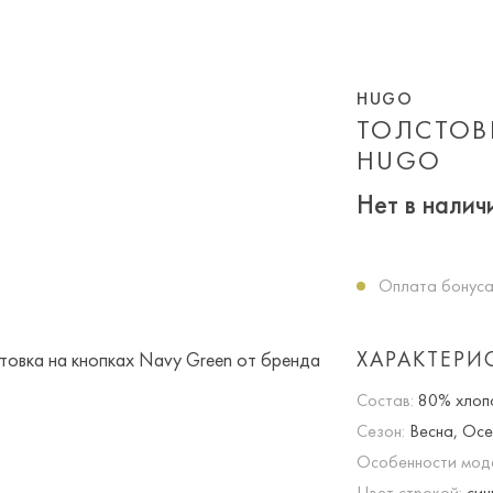
HUGO
ТОЛСТОВ
HUGO
Нет в налич
Оплата бонуса
ХАРАКТЕРИ
Состав:
80% хлопо
Сезон:
Весна, Осе
Особенности мод
Цвет строкой:
син