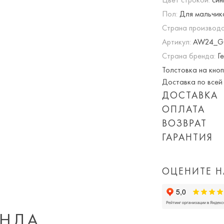
Пол:
Для мальчик
Страна производс
Артикул:
AW24_G0
Страна бренда:
Ге
Толстовка на кно
Доставка по всей 
ДОСТАВКА
ОПЛАТА
Опция частичная 
ВОЗВРАТ
При оплате онлай
ГАРАНТИЯ
Приблизительная 
суммируются!
Мы вернем или об
Обращаем Ваше вн
Вы можете оплатит
дня покупки товар
количества заказ
или картой) скидк
ОЦЕНИТЕ Н
доставки, а так 
Просто пройдите
доставка).
Важно!
ЕНДА
На периоды сезон