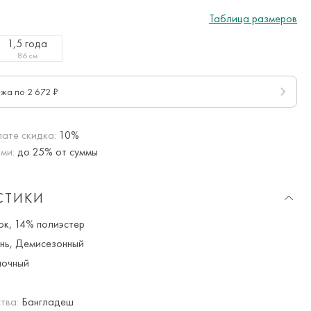
Таблица размеров
1,5 года
86 см
ежа по 2 672 ₽
ате скидка:
10%
ми:
до 25% от суммы
СТИКИ
к, 14% полиэстер
нь, Демисезонный
очный
тва:
Бангладеш