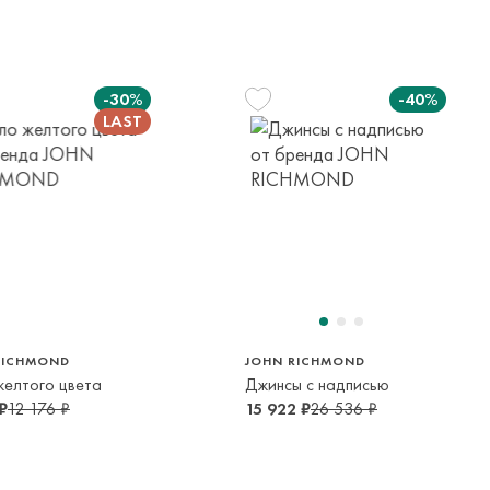
елы России в страны Таможенного союза (Беларусь),
панией с последующей курьерской доставкой до адресата
-30%
-40%
вывоза транспортной компании. Доставка осуществляется в
м транспортной компании.
яется онлайн банковскими картами Visa, Mastercard, МИР,
платежей (СБП)
128 см
154 см
162 см
8 лет
14 лет
16 лет
RICHMOND
JOHN RICHMOND
желтого цвета
Джинсы с надписью
₽
12 176 ₽
15 922 ₽
26 536 ₽