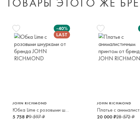
ТОВАРЫ ЭТОГО ЖЕ БР
-40%
152 см
164 см
176 см
12 лет
14 лет
16 лет
JOHN RICHMOND
JOHN RICHMOND
Юбка Lime с розовыми шнурками
5 758 ₽
9 597 ₽
20 000 ₽
28 572 ₽