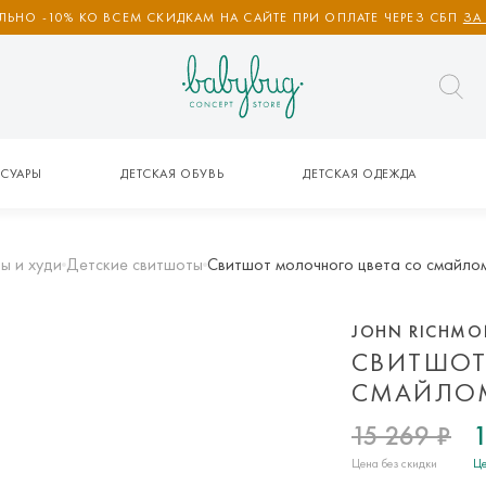
ЬНО -10% КО ВСЕМ СКИДКАМ НА САЙТЕ ПРИ ОПЛАТЕ ЧЕРЕЗ СБП
ЗА
СУАРЫ
ДЕТСКАЯ ОБУВЬ
ДЕТСКАЯ ОДЕЖДА
ы и худи
Детские свитшоты
Свитшот молочного цвета со смай
JOHN RICHM
СВИТШОТ
СМАЙЛОМ
15 269 ₽
1
Цена без скидки
Це