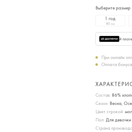
Выберите размер
1 год
80 см
4 плат
При онлайн опл
Оплата бонуса
ХАРАКТЕРИ
Состав:
86% хлопо
Сезон:
Весна, Осе
Цвет строкой:
мол
Пол:
Для девочки
Страна производс