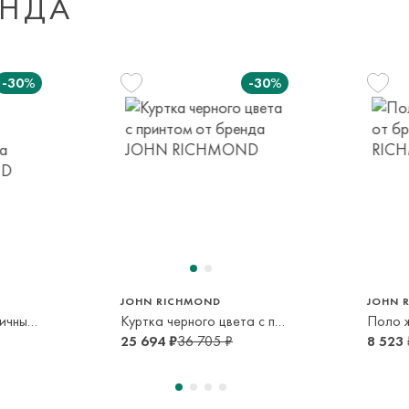
ЕНДА
Доставка за пред
транспортной ком
-30%
-30%
или в пункт само
срок и по тарифа
Оплата осуществл
Система быстрых 
128 см
140 см
152 см
164 см
80 см
8 лет
10 лет
12 лет
14 лет
1 год
JOHN RICHMOND
JOHN 
Платье с анималистичным принтом
Куртка черного цвета с принтом
Поло 
25 694 ₽
36 705 ₽
8 523 