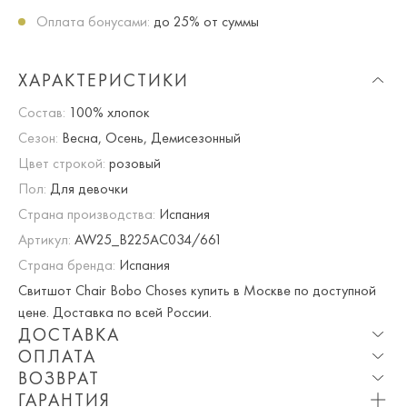
Оплата бонусами:
до 25% от суммы
ХАРАКТЕРИСТИКИ
Состав:
100% хлопок
Сезон:
Весна, Осень, Демисезонный
Цвет строкой:
розовый
Пол:
Для девочки
Страна производства:
Испания
Артикул:
AW25_B225AC034/661
Страна бренда:
Испания
Свитшот Chair Bobo Choses купить в Москве по доступной
цене. Доставка по всей России.
ДОСТАВКА
ОПЛАТА
Опция частичная доставка и примерка доступна для
ВОЗВРАТ
Москвы и МО.
При оплате онлайн вы получаете 10% скидку. Любые
ГАРАНТИЯ