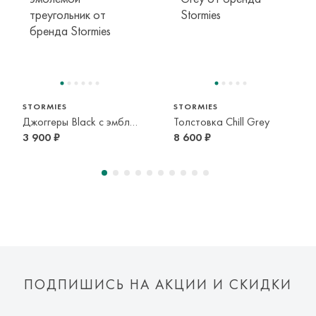
104 см
116 см
128 см
3-4 года
5-6 лет
7-8 лет
152 см
128 см
140 см
11-12 лет
7-8 лет
9-10 лет
STORMIES
STORMIES
Джоггеры Black с эмблемой треугольник
Толстовка Chill Grey
3 900 ₽
8 600 ₽
ПОДПИШИСЬ НА АКЦИИ И СКИДКИ