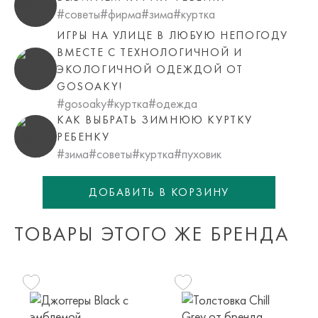
пар.
#советы
#фирма
#зима
#куртка
ИГРЫ НА УЛИЦЕ В ЛЮБУЮ НЕПОГОДУ
Мы доставляем в страны таможенного союза!
ВМЕСТЕ С ТЕХНОЛОГИЧНОЙ И
ЭКОЛОГИЧНОЙ ОДЕЖДОЙ ОТ
Доставка за пределы России в страны Таможенного союза
GOSOAKY!
(Беларусь), транспортной компанией с последующей
#gosoaky
#куртка
#одежда
курьерской доставкой до адресата или в пункт самовывоза
КАК ВЫБРАТЬ ЗИМНЮЮ КУРТКУ
транспортной компании. Доставка осуществляется в срок и
РЕБЕНКУ
по тарифам транспортной компании.
#зима
#советы
#куртка
#пуховик
Оплата осуществляется онлайн банковскими картами Visa,
Mastercard, МИР, Система быстрых платежей (СБП)
ДОБАВИТЬ В КОРЗИНУ
ТОВАРЫ ЭТОГО ЖЕ БРЕНДА