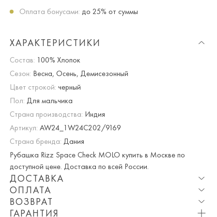
Оплата бонусами:
до 25% от суммы
ХАРАКТЕРИСТИКИ
Состав:
100% Хлопок
Сезон:
Весна, Осень, Демисезонный
Цвет строкой:
черный
Пол:
Для мальчика
Страна производства:
Индия
Артикул:
AW24_1W24C202/9169
Страна бренда:
Дания
Рубашка Rizz Space Check MOLO купить в Москве по
доступной цене. Доставка по всей России.
ДОСТАВКА
ОПЛАТА
Опция частичная доставка и примерка доступна для
ВОЗВРАТ
Москвы и МО.
При оплате онлайн вы получаете 10% скидку. Любые
ГАРАНТИЯ