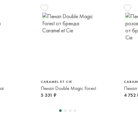
транспортной ком
или в пункт само
срок и по тарифа
Оплата осуществл
Система быстрых 
CARAMEL ET CIE
CARAME
ai
Пенал Double Magic Forest
5 331 ₽
4 752 