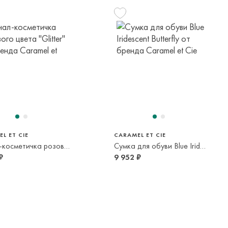
панией с последующей курьерской доставкой до адресата
вывоза транспортной компании. Доставка осуществляется в
м транспортной компании.
яется онлайн банковскими картами Visa, Mastercard, МИР,
платежей (СБП)
L ET CIE
CARAMEL ET CIE
Пенал-косметичка розового цвета "Glitter"
Сумка для обуви Blue Iridescent Butterfly
₽
9 952 ₽