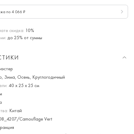
ежа по 4 066 ₽
ате скидка:
10%
ми:
до 25% от суммы
СТИКИ
иэстер
о, Зима, Осень, Круглогодичный
ели:
40 x 25 x 25 см
и
а
тва:
Китай
8_4207/Camouflage Vert
ранция