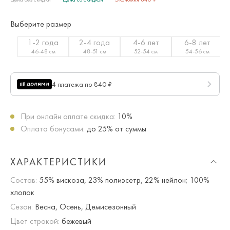
Выберите размер
1-2 года
2-4 года
4-6 лет
6-8 лет
46-48 см
48-51 см
52-54 см
54-56 см
4 платежа по 840 ₽
При онлайн оплате скидка:
10%
Оплата бонусами:
до 25% от суммы
ХАРАКТЕРИСТИКИ
Состав:
55% вискоза, 23% полиэсетр, 22% нейлон; 100%
хлопок
Сезон:
Весна, Осень, Демисезонный
Цвет строкой:
бежевый