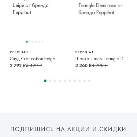
46-48 см
48-51 см
52-54 см
1-2 года
2-4 года
4-6 лет
46-52
52-58
54-56 см
1-5 лет
5-10 лет
6-8 лет
PEPPIHAT
PEPPIHAT
Снуд Crot cotton beige
Шапка-шлем Triangle Demi rose
2 792 ₽
3 490 ₽
3 360 ₽
4 200 ₽
ПОДПИШИСЬ НА АКЦИИ И СКИДКИ