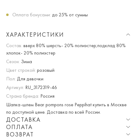
Оплата бонусами:
до 25% от суммы
ХАРАКТЕРИСТИКИ
Состав:
вверх 80% шерсть- 20% полиэстер;подклад 80%
хлопок- 20% полиэстер
Сезон:
Зима
Цвет строкой:
розовый
Пол:
Для девочки
Артикул:
RU_3172319-46
Страна бренда:
Россия
Шапка-шлем Bear pompons rose Peppihat купить в Москве
по доступной цене. Доставка по всей России.
ДОСТАВКА
ОПЛАТА
Опция частичная доставка и примерка доступна для
ВОЗВРАТ
Москвы и МО.
При оплате онлайн вы получаете 10% скидку. Любые