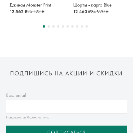
транспортной компании. Доставка осуществляется в срок и
Джинсы Monster Print
Шорты - карго Blue
по тарифам транспортной компании.
12 562 ₽
25 123 ₽
12 460 ₽
24 920 ₽
Оплата осуществляется онлайн банковскими картами Visa,
Mastercard, МИР, Система быстрых платежей (СБП)
ПОДПИШИСЬ НА АКЦИИ И СКИДКИ
Ваш email
Используется Яндекс метрика
ПОДПИСАТЬСЯ