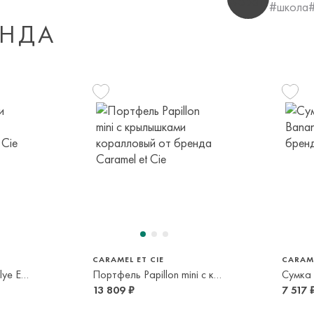
срок и по тарифа
#школа
ЕНДА
Оплата осуществл
Система быстрых 
CARAMEL ET CIE
CARAME
Сумка для обуви Rallye Explorer
Портфель Papillon mini с крылышками коралловый
13 809 ₽
7 517 