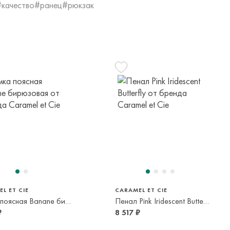
м транспортной компании.
#качество
#ранец
#рюкзак
яется онлайн банковскими картами Visa, Mastercard, МИР,
платежей (СБП)
L ET CIE
CARAMEL ET CIE
Сумка поясная Banane бирюзовая
Пенал Pink Iridescent Butterfly
₽
8 517 ₽