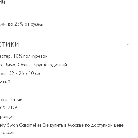
ии
ми:
до 25% от суммы
СТИКИ
стер, 10% полиуретан
о, Зима, Осень, Круглогодичный
ели:
32 x 26 x 10 см
овый
тва:
Китай
09_5126
ранция
dy Swan Caramel et Cie купить в Москве по доступной цене.
России.