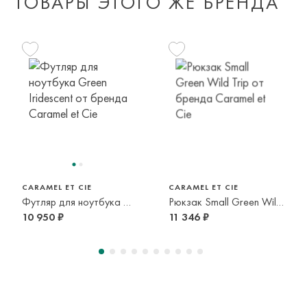
ТОВАРЫ ЭТОГО ЖЕ БРЕНДА
курьерской доставкой до адресата или в пункт самовывоза
транспортной компании. Доставка осуществляется в срок и
по тарифам транспортной компании.
Оплата осуществляется онлайн банковскими картами Visa,
Mastercard, МИР, Система быстрых платежей (СБП)
CARAMEL ET CIE
CARAMEL ET CIE
Футляр для ноутбука Green Iridescent
Рюкзак Small Green Wild Trip
10 950 ₽
11 346 ₽