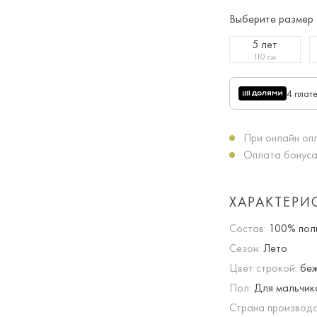
Выберите размер
5 лет
110 см
4 плат
При онлайн опл
Оплата бонуса
ХАРАКТЕРИ
Состав:
100% пол
Сезон:
Лето
Цвет строкой:
беж
Пол:
Для мальчик
Страна производс