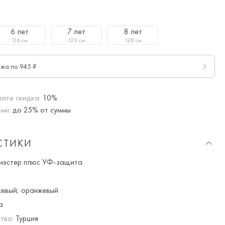
6 лет
7 лет
8 лет
116 см
122 см
128 см
ежа по 945 ₽
ате скидка:
10%
ми:
до 25% от суммы
СТИКИ
иэстер плюс УФ-защита
евый; оранжевый
а
тва:
Турция