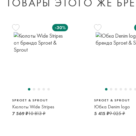
ТОВАРЫ ЭТОГО ЖЕ БР
-30%
116 см
122 см
128 с
6 лет
7 лет
8 лет
116 см
128 см
152 см
6 лет
8 лет
12 лет
SPROET & SPROUT
SPROET & SPROUT
Кюлоты Wide Stripes
Юбка Denim logo
7 569 ₽
10 813 ₽
5 415 ₽
9 025 ₽