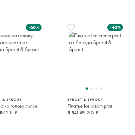
елы России в страны Таможенного союза (Беларусь),
панией с последующей курьерской доставкой до адресата
-60%
-40%
вывоза транспортной компании. Доставка осуществляется в
м транспортной компании.
яется онлайн банковскими картами Visa, Mastercard, МИР,
платежей (СБП)
116 см
122 см
140 см
152 см
6 лет
7 лет
10 лет
12 лет
T & SPROUT
SPROET & SPROUT
Повязка на голову лилового цвета
Платье Ice cream print
₽
3 231 ₽
5 541 ₽
9 235 ₽