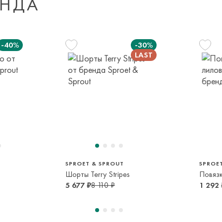
ЕНДА
Доставка за пред
транспортной ком
-40%
-30%
или в пункт само
срок и по тарифа
Оплата осуществл
м
140 см
Система быстрых 
10 лет
104 см
4 года
SPROET & SPROUT
SPROE
Шорты Terry Stripes
5 677 ₽
8 110 ₽
1 292 