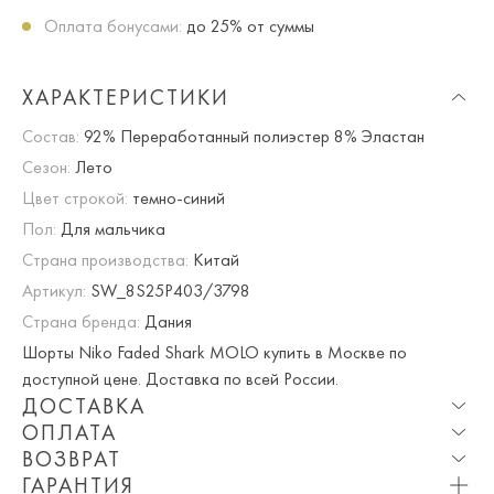
Оплата бонусами:
до 25% от суммы
ХАРАКТЕРИСТИКИ
Состав:
92% Переработанный полиэстер 8% Эластан
Сезон:
Лето
Цвет строкой:
темно-синий
Пол:
Для мальчика
Страна производства:
Китай
Артикул:
SW_8S25P403/3798
Страна бренда:
Дания
Шорты Niko Faded Shark MOLO купить в Москве по
доступной цене. Доставка по всей России.
ДОСТАВКА
ОПЛАТА
Опция частичная доставка и примерка доступна для
ВОЗВРАТ
Москвы и МО.
При оплате онлайн вы получаете 10% скидку. Любые
ГАРАНТИЯ