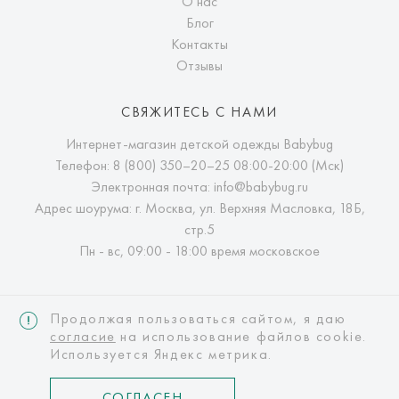
О нас
Блог
Контакты
Отзывы
СВЯЖИТЕСЬ С НАМИ
Интернет-магазин детской одежды Babybug
Телефон:
8 (800) 350–20–25
08:00-20:00 (Мск)
Электронная почта:
info@babybug.ru
Адрес шоурума: г. Москва, ул. Верхняя Масловка, 18Б,
стр.5
Пн - вс, 09:00 - 18:00 время московское
Продолжая пользоваться сайтом, я даю
согласие
на использование файлов cookie.
Используется Яндекс метрика.
Интернет-магазин детской одежды Babybug
© Copyright 2026 babybug.ru
СОГЛАСЕН