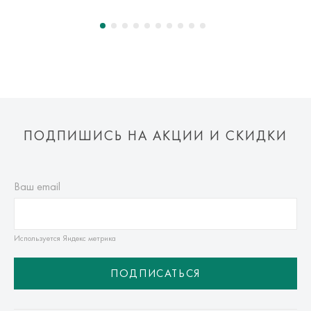
Оплата осуществляется онлайн банковскими картами Visa,
Mastercard, МИР, Система быстрых платежей (СБП)
ПОДПИШИСЬ НА АКЦИИ И СКИДКИ
Ваш email
Используется Яндекс метрика
ПОДПИСАТЬСЯ