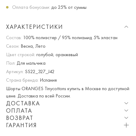
Оплата бонусами:
до 25% от суммы
ХАРАКТЕРИСТИКИ
Состав:
100% полиэстер / 95% полиамид 5% эластан
Сезон:
Весна, Лето
Цвет строкой:
голубой; оранжевый
Пол:
Для мальчика
Артикул:
SS22_327_J42
Страна бренда:
Испания
Шорты ORANGES Tinycottons купить в Москве по доступной
цене. Доставка по всей России.
ДОСТАВКА
ОПЛАТА
Опция частичная доставка и примерка доступна для
ВОЗВРАТ
Москвы и МО.
При оплате онлайн вы получаете 10% скидку. Любые
ГАРАНТИЯ
купоны и акции суммируются!
Мы вернем или обменяем любой приобретенный вами
Приблизительная стоимость доставки составляет 800 ₽.
Вы можете оплатить товар на сайте со скидкой. При
товар в течение 7 дней со дня покупки товара.