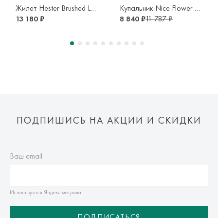
транспортной компании. Доставка осуществляется в срок и
Жилет Hester Brushed Leo
Купальник Nice Flower Puzzle
по тарифам транспортной компании.
13 180 ₽
8 840 ₽
11 787 ₽
Оплата осуществляется онлайн банковскими картами Visa,
Mastercard, МИР, Система быстрых платежей (СБП)
ПОДПИШИСЬ НА АКЦИИ И СКИДКИ
Ваш email
Используется Яндекс метрика
ПОДПИСАТЬСЯ