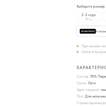
Выберите размер
2-3 года
98 см
4 плат
При онлайн опл
Оплата бонуса
ХАРАКТЕРИ
Состав:
78% Перер
Сезон:
Лето
Цвет строкой:
тем
Пол:
Для мальчик
Страна производс