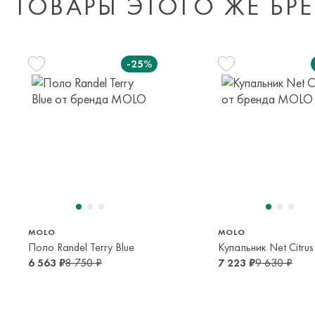
ТОВАРЫ ЭТОГО ЖЕ БР
-25%
122 см
128 см
134 с
7 лет
8 лет
9 лет
122 см
128 см
152 см
7 лет
8 лет
12 лет
MOLO
MOLO
Поло Randel Terry Blue
Купальник Net Citrus
6 563 ₽
8 750 ₽
7 223 ₽
9 630 ₽