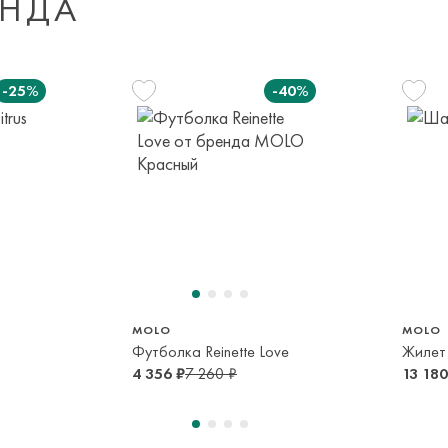
ЕНДА
Доставка за пред
транспортной ком
-25%
-40%
или в пункт само
срок и по тарифа
Оплата осуществл
м
140 см
122 см
128 см
140 см
152 см
Система быстрых 
10 лет
7 лет
8 лет
10 лет
12 лет
164 см
128 см
14 лет
8 лет
MOLO
MOLO
Футболка Reinette Love
Жилет 
4 356 ₽
7 260 ₽
13 180