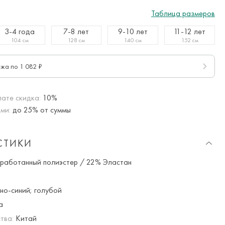
Таблица размеров
3-4 года
7-8 лет
9-10 лет
11-12 лет
104 см
128 см
140 см
152 см
ежа по 1 082 ₽
ате скидка:
10%
ми:
до 25% от суммы
СТИКИ
аботанный полиэстер / 22% Эластан
но-синий; голубой
а
тва:
Китай