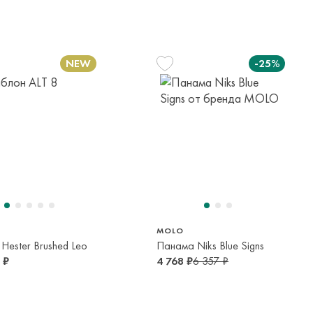
елы России в страны Таможенного союза (Беларусь),
панией с последующей курьерской доставкой до адресата
-25%
вывоза транспортной компании. Доставка осуществляется в
м транспортной компании.
яется онлайн банковскими картами Visa, Mastercard, МИР,
платежей (СБП)
140 см
152 см
10 лет
12 лет
MOLO
Hester Brushed Leo
Панама Niks Blue Signs
 ₽
4 768 ₽
6 357 ₽