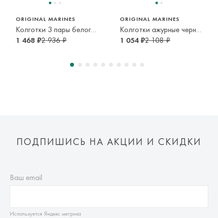
ORIGINAL MARINES
ORIGINAL MARINES
Колготки 3 пары белого, розового и молочного цветов
Колготки ажурные черного цвета
1 468 ₽
2 936 ₽
1 054 ₽
2 108 ₽
ПОДПИШИСЬ НА АКЦИИ И СКИДКИ
Ваш email
Используется Яндекс метрика