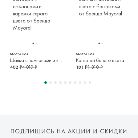
транспортной компании. Доставка осуществляется в срок и
по тарифам транспортной компании.
Оплата осуществляется онлайн банковскими картами Visa,
55 см
68 см
0 мес
6 мес
Mastercard, МИР, Система быстрых платежей (СБП)
MAYORAL
MAYORAL
Шапка с помпонами и варежки серого цвета
Колготки белого цвета с бантиками
402 ₽
4 019 ₽
181 ₽
1 810 ₽
ПОДПИШИСЬ НА АКЦИИ И СКИДКИ