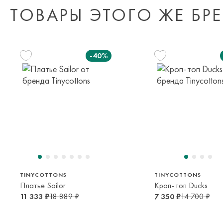
ТОВАРЫ ЭТОГО ЖЕ БР
-40%
104 см
116 см
128 см
98 см
92 см
98 см
4 года
6 лет
8 лет
3 года
2 года
3 года
TINYCOTTONS
TINYCOTTONS
Платье Sailor
Кроп-топ Ducks
11 333 ₽
18 889 ₽
7 350 ₽
14 700 ₽