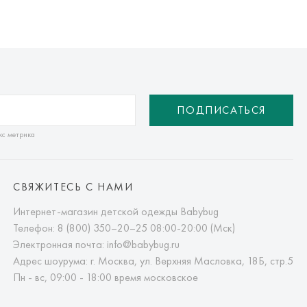
ате одной из пар.
 в страны таможенного союза!
елы России в страны Таможенного союза (Беларусь),
панией с последующей курьерской доставкой до адресата
ПОДПИСАТЬСЯ
вывоза транспортной компании. Доставка осуществляется в
м транспортной компании.
кс метрика
яется онлайн банковскими картами Visa, Mastercard, МИР,
платежей (СБП)
СВЯЖИТЕСЬ С НАМИ
Интернет-магазин детской одежды Babybug
Телефон:
8 (800) 350–20–25
08:00-20:00 (Мск)
Электронная почта:
info@babybug.ru
Адрес шоурума: г. Москва, ул. Верхняя Масловка, 18Б, стр.5
Пн - вс, 09:00 - 18:00 время московское